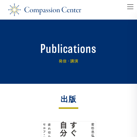
コ
ナ
ン
ビ
テ
ゲ
ン
ー
ツ
シ
Publications
へ
ョ
ス
ン
発信・講演
キ
に
ッ
移
プ
動
出版