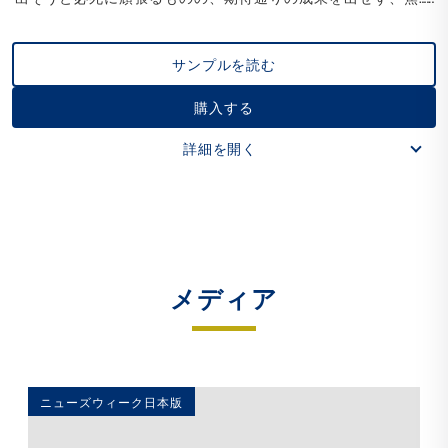
毎日です。一時的に成果が出たとしても、容赦なく次の要求へ
のプレッシャーが降りかかってきます。 常に環境変化への対応
サンプルを読む
を迫られる中で、今、心身ともに疲れ切ってしまうリーダーが
増えています。 こうした状況を打開する新しいスキルが、セル
購入する
フ・コンパッションです。 「仕事に疲れ切らずに、成果を上げ
たい」 こう望むすべてのリーダーに、セルフ・コンパッション
詳細を開く
の技術をお届けします。 セルフ・コンパッションとは、ひと言
で言えば、「自分にやさしくすること」。そうすることで、自
分自身で心身を整え、安心感を得て、自信をもって前に進むこ
とができます。 セルフ・コンパッションは、マインドフルネス
と同じく仏教の「瞑想」が源流です。米国を中心に、心理学の
メディア
世界でこの20年ほど急速に研究が進んでおり、Googleをはじ
めとするグローバル企業でも注目が集まっています。 セルフ・
コンパッションを取り入れたリーダーは、常に充実感を持ちな
がらチームを率いることができます。 本書は、真面目な人ほど
ぶつかりやすい「６つの壁」を想定し、1章ずつ割いてその解
ニューズウィーク日本版
決法を紹介。 セルフ・コンパッションの手法を取り入れ、壁を
乗り越えて「疲れ切らずに成果が出る」方法を解説します。各