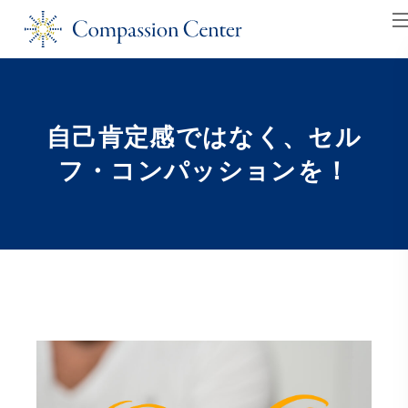
コ
ナ
ン
ビ
テ
ゲ
ン
ー
ツ
シ
自己肯定感ではなく、セル
へ
ョ
ス
ン
フ・コンパッションを！
キ
に
ッ
移
プ
動