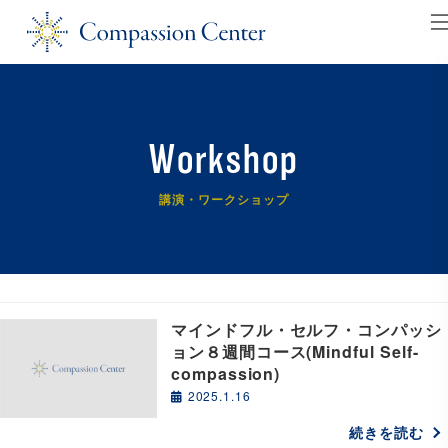
コ
ナ
ン
ビ
テ
ゲ
ン
ー
ツ
シ
Workshop
へ
ョ
ス
ン
講演・ワークショップ
キ
に
ッ
移
プ
動
マインドフル・セルフ・コンパッシ
ョン８週間コース(Mindful Self-
compassion)
2025.1.16
続きを読む