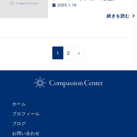
2025.1.16
続きを読む
投
固
固
1
2
»
稿
定
定
ペ
ペ
の
ー
ー
ペ
ジ
ジ
ー
ジ
ホーム
送
プロフィール
り
ブログ
お問い合わせ